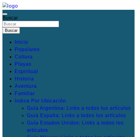
Saltar
al
Buscar
Irresistibles Destinos turísticos
Mis Destinos Favoritos
contenido
Buscar
Inicio
Populares
Cultura
Playas
Espiritual
Historia
Aventura
Familiar
Indice Por Ubicación
Guía Argentina: Links a todos los artículos
Guia España: Links a todos los artículos
Guía Estados Unidos: Links a todos los
artículos