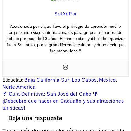
SolAnPar
Apasionada por viajar. Tuve el privilegio de aprender mucho
organizando viajes internacionales para grupos a manera de
hobbie por mas de 10 años. El mas exotico y difícil de organizar
fue a Sri Lanka, por la gran diferencia cultural, y debo decir que
fue maravilloso !!
Etiquetas:
Baja California Sur
,
Los Cabos
,
Mexico
,
Norte America
Navegación
🌴 Guía Definitiva: San José del Cabo 🌴
de
¡Descubre qué hacer en Caduaño y sus atracciones
turísticas!
entradas
Deja una respuesta
Tu dirección de correo electrónico no será publicada.