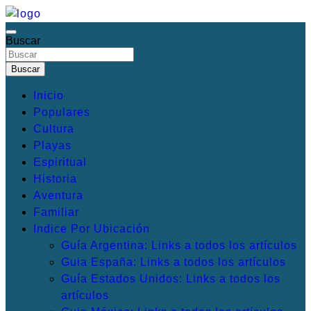
Saltar
al
Buscar
Irresistibles Destinos turísticos
Mis Destinos Favoritos
contenido
Buscar
Inicio
Populares
Cultura
Playas
Espiritual
Historia
Aventura
Familiar
Indice Por Ubicación
Guía Argentina: Links a todos los artículos
Guia España: Links a todos los artículos
Guía Estados Unidos: Links a todos los
artículos