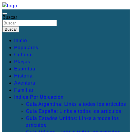
Saltar
al
Buscar
Irresistibles Destinos turísticos
Mis Destinos Favoritos
contenido
Buscar
Inicio
Populares
Cultura
Playas
Espiritual
Historia
Aventura
Familiar
Indice Por Ubicación
Guía Argentina: Links a todos los artículos
Guia España: Links a todos los artículos
Guía Estados Unidos: Links a todos los
artículos